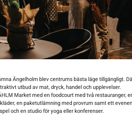
ämna Ängelholm blev centrums bästa läge tillgängligt. Där
raktivt utbud av mat, dryck, handel och upplevelser.
HLM Market med en foodcourt med två restauranger, en b
gskläder, en paketutlämning med provrum samt ett even
spel och en studio för yoga eller konferenser.