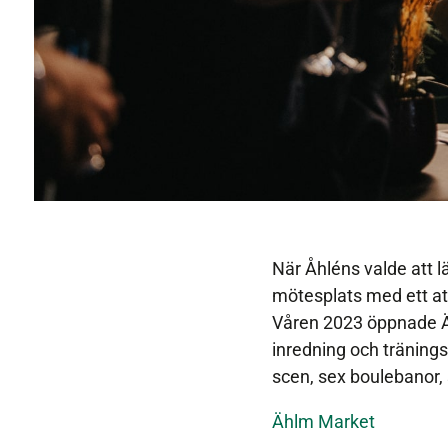
När Åhléns valde att l
mötesplats med ett att
Våren 2023 öppnade Ä
inredning och tränin
scen, sex boulebanor, 
Ählm Market