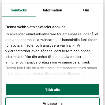
Samtycke
Information
Om
Denna webbplats använder cookies
Vi använder enhetsidentifierare för att anpassa innehållet
och annonserna till användarna, tillhandahålla funktioner
för sociala medier och analysera vår trafik. Vi
vidarebefordrar även sådana identifierare och annan
Cernelle
information från din enhet till de sociala medier och
annons- och analysföretag som vi samarbetar med.
Dessa kan i sin tur kombinera informationen med annan
information som du har tillhandahållit eller som de har
samlat in när du har använt deras tjänster.
Tillåt alla
Anpassa