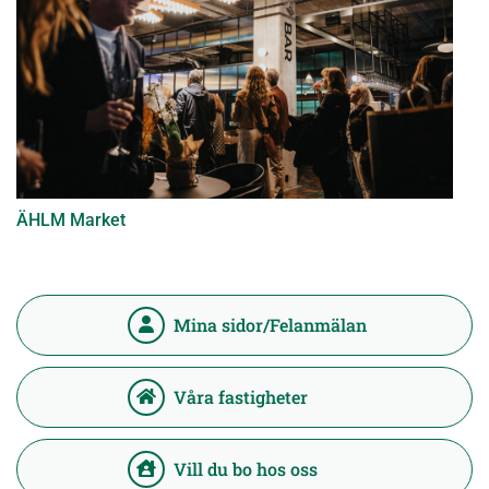
ÄHLM Market
Mina sidor/Felanmälan
Våra fastigheter
Vill du bo hos oss