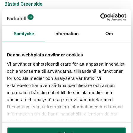
Båstad Greenside
Samtycke
Information
Om
Denna webbplats använder cookies
Vi använder enhetsidentifierare för att anpassa innehållet
och annonserna till användarna, tillhandahålla funktioner
för sociala medier och analysera vår trafik. Vi
vidarebefordrar även sådana identifierare och annan
information från din enhet till de sociala medier och
Apelrydsskolan
annons- och analysföretag som vi samarbetar med.
Dessa kan i sin tur kombinera informationen med annan
information som du har tillhandahållit eller som de har
samlat in när du har använt deras tjänster.