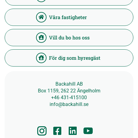
Våra fastigheter
Vill du bo hos oss
För dig som hyresgäst
Backahill AB
Box 1159, 262 22 Ängelholm
+46 431-415100
info@backahill.se