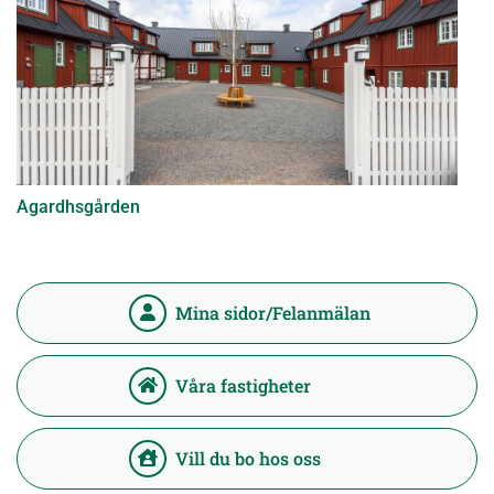
Agardhsgården
Mina sidor/Felanmälan
Våra fastigheter
Vill du bo hos oss