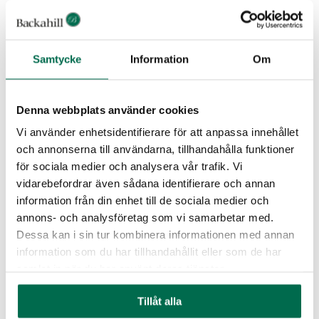
Samtycke
Information
Om
Denna webbplats använder cookies
Vi använder enhetsidentifierare för att anpassa innehållet
och annonserna till användarna, tillhandahålla funktioner
för sociala medier och analysera vår trafik. Vi
Körsbärsträdet
vidarebefordrar även sådana identifierare och annan
information från din enhet till de sociala medier och
Läs mer
annons- och analysföretag som vi samarbetar med.
Dessa kan i sin tur kombinera informationen med annan
information som du har tillhandahållit eller som de har
samlat in när du har använt deras tjänster.
Tillåt alla