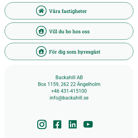
Våra fastigheter
Vill du bo hos oss
För dig som hyresgäst
Backahill AB
Box 1159, 262 22 Ängelholm
+46 431-415100
info@backahill.se