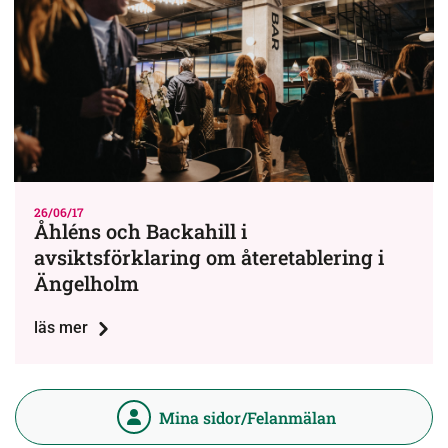
26/06/17
Åhléns och Backahill i
avsiktsförklaring om återetablering i
Ängelholm
läs mer
Mina sidor/Felanmälan