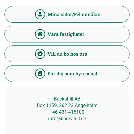
Mina sidor/Felanmälan
Våra fastigheter
Vill du bo hos oss
För dig som hyresgäst
Backahill AB
Box 1159, 262 22 Ängelholm
+46 431-415100
info@backahill.se