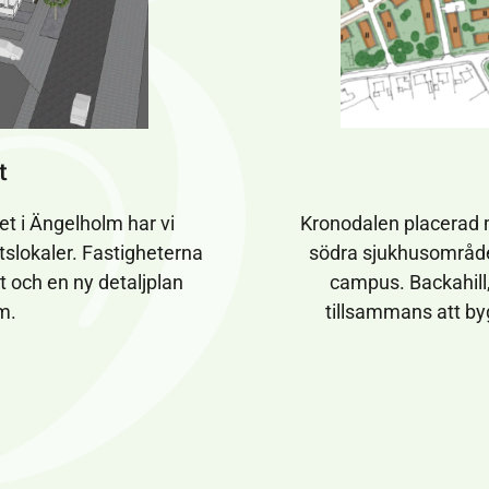
t
t i Ängelholm har vi
Kronodalen placerad 
slokaler. Fastigheterna
södra sjukhusområdet
t och en ny detaljplan
campus. Backahil
am.
tillsammans att by