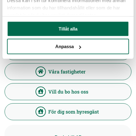
Dessa kan i sin tur kombinera informationen med annan
Kronodalen
information som du har tillhandahållit eller som de har
samlat in när du har använt deras tjänster.
Läs mer
Tillåt alla
Anpassa
Mina sidor/Felanmälan
Våra fastigheter
Vill du bo hos oss
För dig som hyresgäst