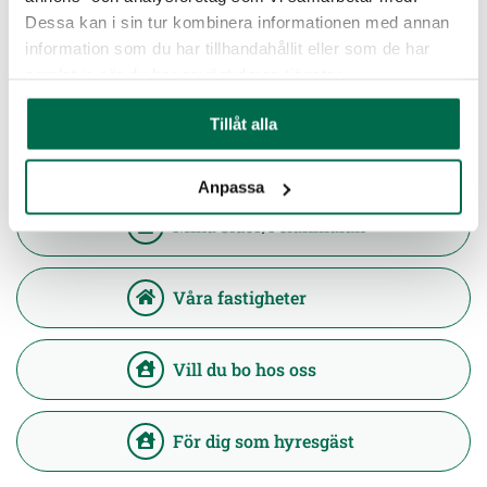
Dessa kan i sin tur kombinera informationen med annan
information som du har tillhandahållit eller som de har
Kronodalen
samlat in när du har använt deras tjänster.
Läs mer
Tillåt alla
Anpassa
Mina sidor/Felanmälan
Våra fastigheter
Vill du bo hos oss
För dig som hyresgäst