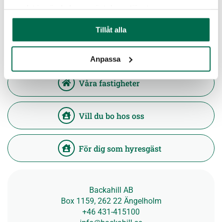
samlat in när du har använt deras tjänster.
Tillåt alla
Mina sidor/Felanmälan
Anpassa
Våra fastigheter
Vill du bo hos oss
För dig som hyresgäst
Backahill AB
Box 1159, 262 22 Ängelholm
+46 431-415100