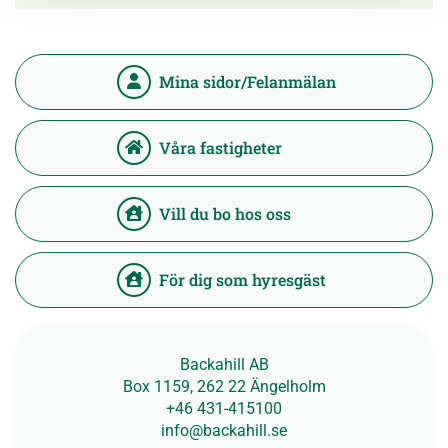
Mina sidor/Felanmälan
Våra fastigheter
Vill du bo hos oss
För dig som hyresgäst
Backahill AB
Box 1159, 262 22 Ängelholm
+46 431-415100
info@backahill.se