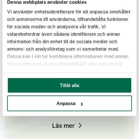
Denna webbplats använder cookies
Vi använder enhetsidentifierare för att anpassa innehållet
och annonserna till användarna, tillhandahålla funktioner
för sociala medier och analysera vår trafik. Vi
vidarebefordrar även sådana identifierare och annan
information från din enhet till de sociala medier och
annons- och analysföretag som vi samarbetar med.
Dessa kan i sin tur kombinera informationen med annan
information som du har tillhandahållit eller som de har
Kronodalen
samlat in när du har använt deras tjänster.
Kronodalen placerad mellan Kronoskogen och
Tillåt alla
Epadalen på fd södra sjukhusområdet, här planeras
en ny stadsdel med ett campus. Backahill, Peab och
Anpassa
Ängelholmshem kommer tillsammans att bygga och
utveckla den nya stadsdelen
Läs mer