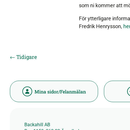
som ni kommer att möt
För ytterligare inform
Fredrik Henrysson,
he
←
Tidigare
Mina sidor/Felanmälan
Backahill AB