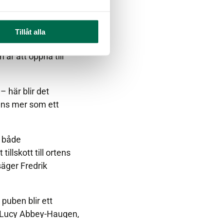
at en pub. Vi har letat
Tillåt alla
ev en lokal ledig i
är att öppna till
 här blir det
nns mer som ett
r både
llskott till ortens
säger Fredrik
puben blir ett
och Lucy Abbey-Haugen,