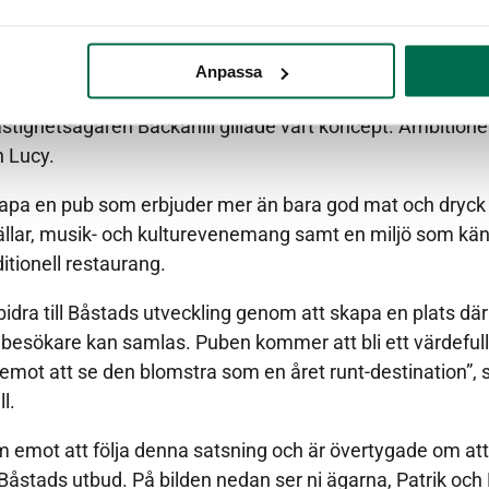
ackahill är glada att kunna bidra till detta.
rt utbud för att vara en relativt liten ort, men vi har sakn
Anpassa
l de senaste tre åren men inget har materialiserats. Nu bl
stighetsägaren Backahill gillade vårt koncept. Ambitionen 
h Lucy.
kapa en pub som erbjuder mer än bara god mat och dryck –
vällar, musik- och kulturevenemang samt en miljö som kä
tionell restaurang.
 bidra till Båstads utveckling genom att skapa en plats dä
besökare kan samlas. Puben kommer att bli ett värdefullt ti
 emot att se den blomstra som en året runt-destination”, 
l.
am emot att följa denna satsning och är övertygade om att 
till Båstads utbud. På bilden nedan ser ni ägarna, Patrik 