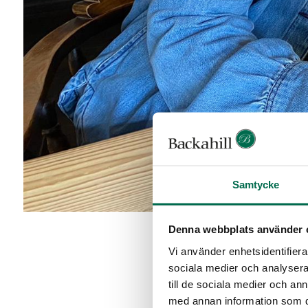
Samtycke
Denna webbplats använder 
Vi använder enhetsidentifierar
Det svensk-engelska 
sociala medier och analysera 
en modern brittisk pu
till de sociala medier och a
och en passion för ge
med annan information som du 