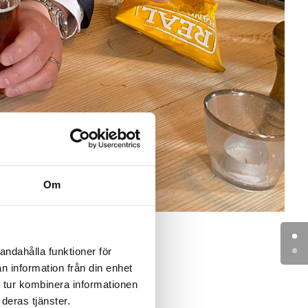
Om
andahålla funktioner för
n dröm om att öppna
n information från din enhet
ed en tydlig vision
 tur kombinera informationen
efolkningen och
deras tjänster.