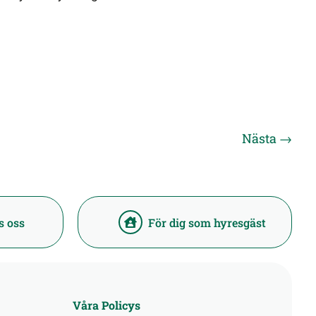
Nästa
→
s oss
För dig som hyresgäst
Våra Policys