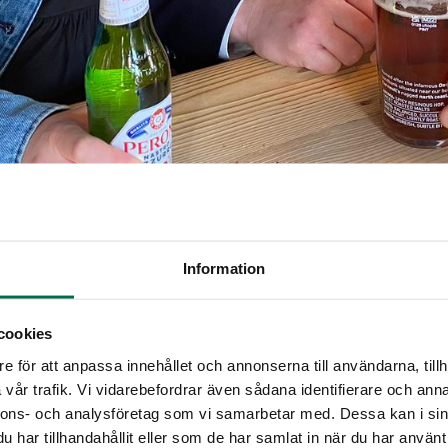
Information
cookies
e för att anpassa innehållet och annonserna till användarna, tillh
paret Patrik och Lucy Abbey-Haugen förverkligar nu si
vår trafik. Vi vidarebefordrar även sådana identifierare och anna
b i Brödernas gamla lokaler på Gamlegården i Båstad. M
nnons- och analysföretag som vi samarbetar med. Dessa kan i sin
menskap vill de skapa en samlingsplats för både lokalb
har tillhandahållit eller som de har samlat in när du har använt 