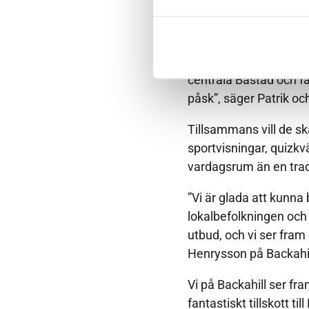
besökare – och vi på B
”Båstad har ett underba
efter en passande loka
centrala Båstad och fa
påsk”, säger Patrik oc
Tillsammans vill de s
sportvisningar, quizk
vardagsrum än en tradi
”Vi är glada att kunna
lokalbefolkningen och 
utbud, och vi ser fram
Henrysson på Backahil
Vi på Backahill ser fr
fantastiskt tillskott 