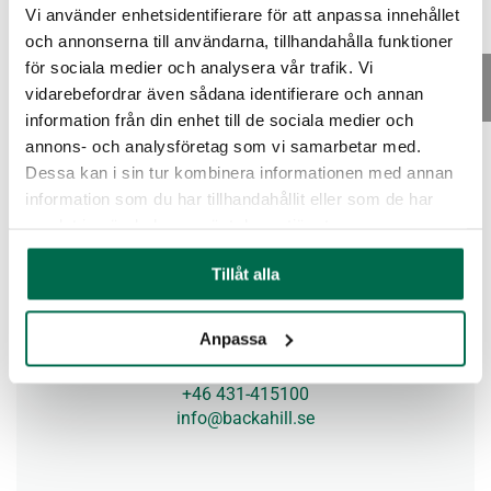
Vi använder enhetsidentifierare för att anpassa innehållet
Mina sidor/Felanmälan
och annonserna till användarna, tillhandahålla funktioner
för sociala medier och analysera vår trafik. Vi
vidarebefordrar även sådana identifierare och annan
Våra fastigheter
information från din enhet till de sociala medier och
annons- och analysföretag som vi samarbetar med.
Dessa kan i sin tur kombinera informationen med annan
Vill du bo hos oss
information som du har tillhandahållit eller som de har
samlat in när du har använt deras tjänster.
För dig som hyresgäst
Tillåt alla
Anpassa
Backahill AB
Box 1159, 262 22 Ängelholm
+46 431-415100
info@backahill.se