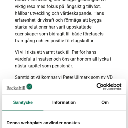
viktig resa med fokus på långsiktig tillväxt,
hållbar utveckling och värdeskapande. Hans
erfarenhet, drivkraft och förmåga att bygga
starka relationer har varit uppskattade
egenskaper som bidragit till både företagets
framgång och en positiv företagskultur.
Vi vill rikta ett varmt tack till Per för hans
värdefulla insatser och önskar honom all lycka i
nästa kapitel som pensionär.
Samtidigt välkomnar vi Peter Ullmark som ny VD
för Brinova och ser fram emot bolagets fortsatta
utveckling under hans ledarskap.
Samtycke
Information
Om
←
Tidigare
Nästa
→
Denna webbplats använder cookies