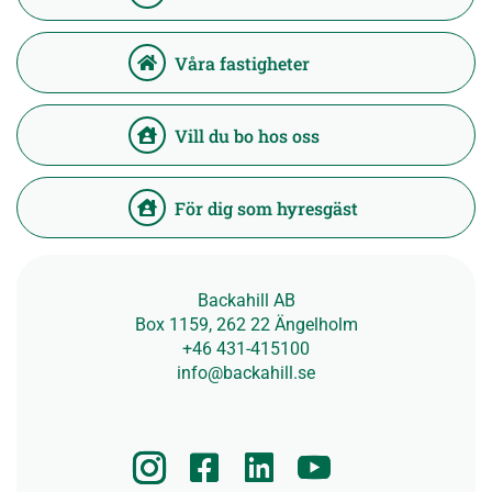
Våra fastigheter
Vill du bo hos oss
För dig som hyresgäst
Backahill AB
Box 1159, 262 22 Ängelholm
+46 431-415100
info@backahill.se